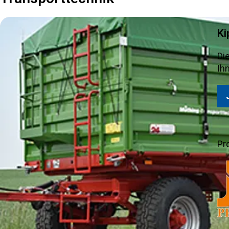
Ki
Di
Ih
Pr