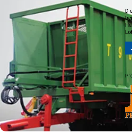
Di
be
Hä
Lo
Pr