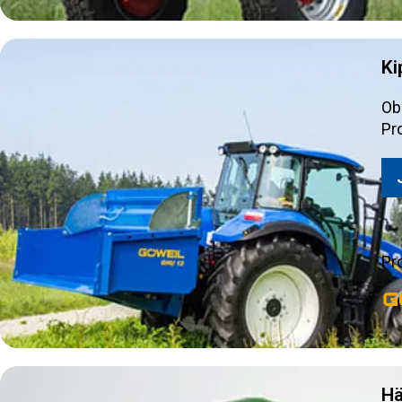
Ki
Ob
Pr
Pr
Hä