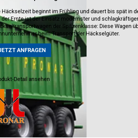
e Häckselzeit beginnt im Frühling und dauert bis spät in 
i der Ernte ist der Einsatz modernster und schlagkräftig
ckseltransportwagen der Spitzenklasse: Diese Wagen üb
hnunternehmer beim Transport der Häckselgüter.
JETZT ANFRAGEN
odukt-Detail ansehen